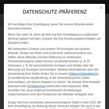
DE
Mit die
DATENSCHUTZ-PRÄFERENZ
Wir benötigen Ihre Einwilligung, bevor Sie unsere Website weiter
besuchen können.
Wenn Sie unter 16 Jahre alt sind und Ihre Einwilligung zu optionalen
Services geben möchten, müssen Sie Ihre Erziehungsberechtigten um
WIR MACHEN QUALITÄT
Erlaubnis bitten.
Wir verwenden Cookies und andere Technologien auf unserer
SICHTBAR
Website. Einige von ihnen sind essenziell, während andere uns
helfen, diese Website und Ihre Erfahrung zu verbessern.
Personenbezogene Daten können verarbeitet werden (z. B. IP-
Automatisierte
Adressen), z. B. für personalisierte Anzeigen und Inhalte oder die
Messung von Anzeigen und Inhalten.
Weitere Informationen über die
Glasqualitätsscanner - Präzision
Verwendung Ihrer Daten finden Sie in unserer
Datenschutzerklärung
.
Es besteht keine Verpflichtung, in die Verarbeitung Ihrer Daten
für die Glasindustrie seit 25 Jahren
einzuwilligen, um dieses Angebot zu nutzen.
Sie können Ihre Auswahl
jederzeit unter
Einstellungen
widerrufen oder anpassen.
Bitte
beachten Sie, dass aufgrund individueller Einstellungen
Wir bieten Ihnen modernste Lösungen für die
möglicherweise nicht alle Funktionen der Website verfügbar sind.
Qualitätskontrolle von Flachglas. Als weltweit
Einige Services verarbeiten personenbezogene Daten in den USA. Mit
führender Anbieter von automatischen
Ihrer Einwilligung zur Nutzung dieser Services willigen Sie auch in die