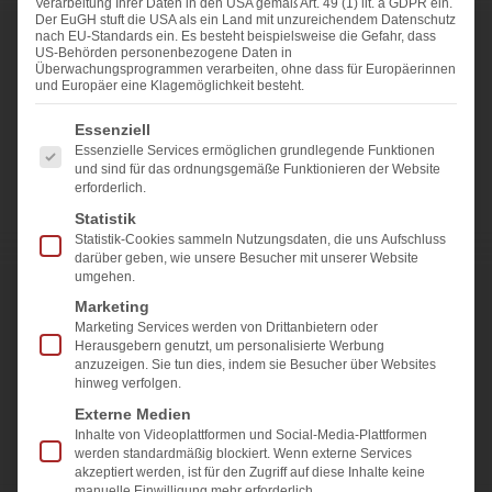
Verarbeitung Ihrer Daten in den USA gemäß Art. 49 (1) lit. a GDPR ein.
Glasqualitätsscannern setzen wir neue Standards
Der EuGH stuft die USA als ein Land mit unzureichendem Datenschutz
nach EU-Standards ein. Es besteht beispielsweise die Gefahr, dass
in der Glasindustrie.
US-Behörden personenbezogene Daten in
Überwachungsprogrammen verarbeiten, ohne dass für Europäerinnen
und Europäer eine Klagemöglichkeit besteht.
Während des Glasherstellungsprozesses,
Es folgt eine Liste der Service-Gruppen, für die eine E
insbesondere beim Vorspannen und Laminieren,
Essenziell
Essenzielle Services ermöglichen grundlegende Funktionen
treten häufig Defekte wie Einschlüsse, Blasen,
und sind für das ordnungsgemäße Funktionieren der Website
Kratzer, Rollwellen, Verzerrungen oder
erforderlich.
Anisotropien auf. Unsere hochpräzisen
Statistik
Statistik-Cookies sammeln Nutzungsdaten, die uns Aufschluss
Scansysteme sind speziell dafür entwickelt, diese
darüber geben, wie unsere Besucher mit unserer Website
Defekte zuverlässig zu erkennen und so maximale
umgehen.
Kontrolle und Sicherheit in Ihrer Produktion zu
Marketing
Marketing Services werden von Drittanbietern oder
gewährleisten.
Herausgebern genutzt, um personalisierte Werbung
anzuzeigen. Sie tun dies, indem sie Besucher über Websites
Durch schnelle automatisierte Inspektion
hinweg verfolgen.
ermöglichen unsere Systeme eine
Erhöhung der
Externe Medien
Inhalte von Videoplattformen und Social-Media-Plattformen
Produktionsgeschwindigkeit ohne
werden standardmäßig blockiert. Wenn externe Services
Qualitätseinbußen
. Die Präzision und Effizienz
akzeptiert werden, ist für den Zugriff auf diese Inhalte keine
manuelle Einwilligung mehr erforderlich.