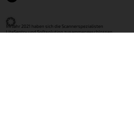
Im Jahr 2021 haben sich die Scannerspezialisten
LiteSentry und Softsolution zusammengeschlossen.
Durch diese Fusion wurden die beiden Unternehmen
mit Standorten in Burnsville (USA) und Waidhofen
(Österreich) gestärkt, da sich ihre Produktportfolios
ideal ergänzen. Die bestehenden Teams bleiben
unverändert erhalten und stehen den Kunden
weiterhin wie gewohnt zur Verfügung.
ZUM NEWSLETTER ANMELDEN