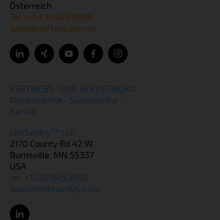
Österreich
Tel.: +43 7442 53988
sales@softsolution.at
VERTRIEBS- UND SERVICEBÜRO
Nordamerika - Südamerika -
Karibik
LiteSentry™ LLC
2170 County Rd 42 W
Burnsville, MN 55337
USA
tel: +1.507.645.2600
sales4@litesentry.com