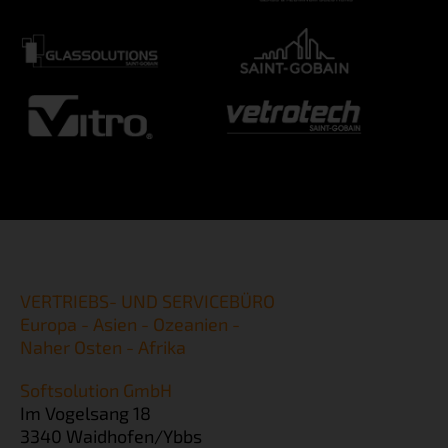
VERTRIEBS- UND SERVICEBÜRO
Europa - Asien - Ozeanien -
Naher Osten - Afrika
Softsolution GmbH
Im Vogelsang 18
3340 Waidhofen/Ybbs