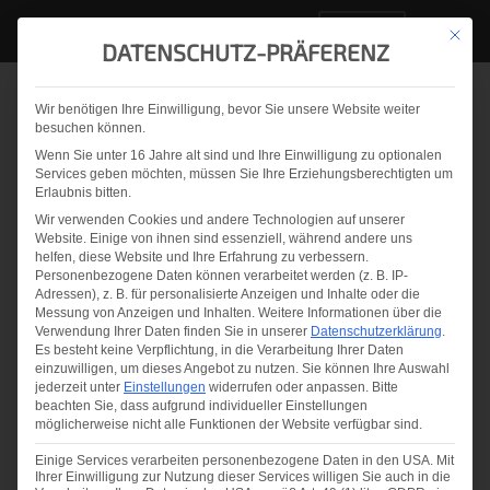
DE
Mit die
DATENSCHUTZ-PRÄFERENZ
Wir benötigen Ihre Einwilligung, bevor Sie unsere Website weiter
Zurück zur Übersicht
besuchen können.
Wenn Sie unter 16 Jahre alt sind und Ihre Einwilligung zu optionalen
Zertifizierung nach ISO
Services geben möchten, müssen Sie Ihre Erziehungsberechtigten um
Erlaubnis bitten.
9001 erreicht: Steigerung
Wir verwenden Cookies und andere Technologien auf unserer
Website. Einige von ihnen sind essenziell, während andere uns
von Qualität, Effizienz
helfen, diese Website und Ihre Erfahrung zu verbessern.
Personenbezogene Daten können verarbeitet werden (z. B. IP-
und Wachstum!
Adressen), z. B. für personalisierte Anzeigen und Inhalte oder die
Messung von Anzeigen und Inhalten.
Weitere Informationen über die
Verwendung Ihrer Daten finden Sie in unserer
Datenschutzerklärung
.
Es besteht keine Verpflichtung, in die Verarbeitung Ihrer Daten
einzuwilligen, um dieses Angebot zu nutzen.
Sie können Ihre Auswahl
jederzeit unter
Einstellungen
widerrufen oder anpassen.
Bitte
beachten Sie, dass aufgrund individueller Einstellungen
möglicherweise nicht alle Funktionen der Website verfügbar sind.
Einige Services verarbeiten personenbezogene Daten in den USA. Mit
Ihrer Einwilligung zur Nutzung dieser Services willigen Sie auch in die