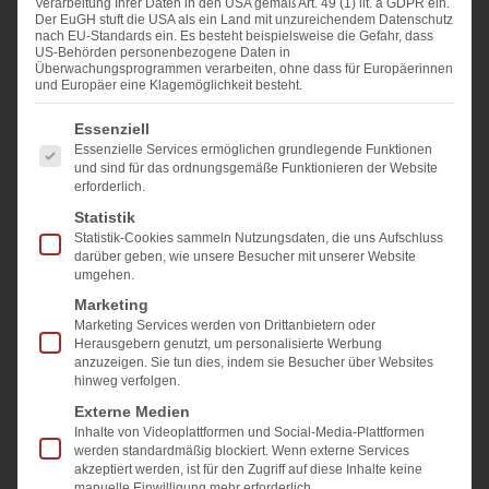
Verarbeitung Ihrer Daten in den USA gemäß Art. 49 (1) lit. a GDPR ein.
Der EuGH stuft die USA als ein Land mit unzureichendem Datenschutz
nach EU-Standards ein. Es besteht beispielsweise die Gefahr, dass
US-Behörden personenbezogene Daten in
Überwachungsprogrammen verarbeiten, ohne dass für Europäerinnen
und Europäer eine Klagemöglichkeit besteht.
Es folgt eine Liste der Service-Gruppen, für die eine E
Essenziell
Essenzielle Services ermöglichen grundlegende Funktionen
und sind für das ordnungsgemäße Funktionieren der Website
2023.05.16
erforderlich.
Eva-Maria Kleinlehner
Statistik
Statistik-Cookies sammeln Nutzungsdaten, die uns Aufschluss
darüber geben, wie unsere Besucher mit unserer Website
Teilen & liken Sie uns auf
umgehen.
Marketing
Marketing Services werden von Drittanbietern oder
Herausgebern genutzt, um personalisierte Werbung
anzuzeigen. Sie tun dies, indem sie Besucher über Websites
hinweg verfolgen.
Externe Medien
Inhalte von Videoplattformen und Social-Media-Plattformen
Unser Team hat die ISO 9001-Zertifizierung
werden standardmäßig blockiert. Wenn externe Services
akzeptiert werden, ist für den Zugriff auf diese Inhalte keine
erfolgreich abgeschlossen! Mit
Quality Austria
,
manuelle Einwilligung mehr erforderlich.