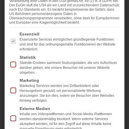
Verarbeitung Ihrer Daten in den USA gemäß Art. 49 (1) lit. a GDPR ein.
Der EuGH stuft die USA als ein Land mit unzureichendem Datenschutz
nach EU-Standards ein. Es besteht beispielsweise die Gefahr, dass
US-Behörden personenbezogene Daten in
Überwachungsprogrammen verarbeiten, ohne dass für Europäerinnen
und Europäer eine Klagemöglichkeit besteht.
Es folgt eine Liste der Service-Gruppen, für die eine E
Essenziell
Essenzielle Services ermöglichen grundlegende Funktionen
und sind für das ordnungsgemäße Funktionieren der Website
erforderlich.
Statistik
2024.12.09
Statistik-Cookies sammeln Nutzungsdaten, die uns Aufschluss
Eveline Kolleth
darüber geben, wie unsere Besucher mit unserer Website
umgehen.
Teilen & liken Sie uns auf
Marketing
Marketing Services werden von Drittanbietern oder
Herausgebern genutzt, um personalisierte Werbung
anzuzeigen. Sie tun dies, indem sie Besucher über Websites
hinweg verfolgen.
Externe Medien
Inhalte von Videoplattformen und Social-Media-Plattformen
werden standardmäßig blockiert. Wenn externe Services
akzeptiert werden, ist für den Zugriff auf diese Inhalte keine
manuelle Einwilligung mehr erforderlich.