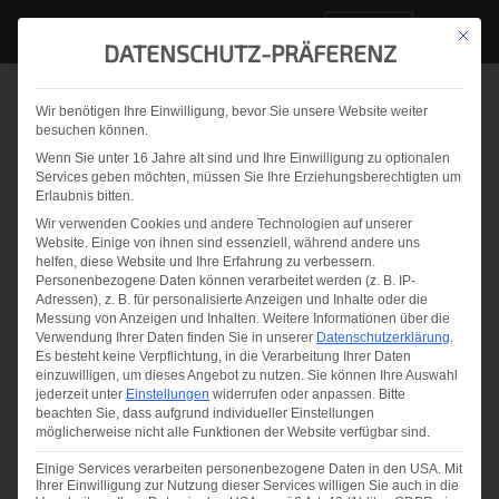
DE
Mit die
DATENSCHUTZ-PRÄFERENZ
Wir benötigen Ihre Einwilligung, bevor Sie unsere Website weiter
Zurück zur Übersicht
besuchen können.
Wenn Sie unter 16 Jahre alt sind und Ihre Einwilligung zu optionalen
Serraglass erreicht mit
Services geben möchten, müssen Sie Ihre Erziehungsberechtigten um
Erlaubnis bitten.
dem LineScanner von
Wir verwenden Cookies und andere Technologien auf unserer
Website. Einige von ihnen sind essenziell, während andere uns
Softsolution neue
helfen, diese Website und Ihre Erfahrung zu verbessern.
Personenbezogene Daten können verarbeitet werden (z. B. IP-
Höchstwerte in der
Adressen), z. B. für personalisierte Anzeigen und Inhalte oder die
Messung von Anzeigen und Inhalten.
Weitere Informationen über die
Effizienz
Verwendung Ihrer Daten finden Sie in unserer
Datenschutzerklärung
.
Es besteht keine Verpflichtung, in die Verarbeitung Ihrer Daten
einzuwilligen, um dieses Angebot zu nutzen.
Sie können Ihre Auswahl
jederzeit unter
Einstellungen
widerrufen oder anpassen.
Bitte
beachten Sie, dass aufgrund individueller Einstellungen
möglicherweise nicht alle Funktionen der Website verfügbar sind.
Einige Services verarbeiten personenbezogene Daten in den USA. Mit
Ihrer Einwilligung zur Nutzung dieser Services willigen Sie auch in die