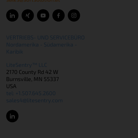
VERTRIEBS- UND SERVICEBÜRO
Nordamerika - Südamerika -
Karibik
LiteSentry™ LLC
2170 County Rd 42 W
Burnsville, MN 55337
USA
tel: +1.507.645.2600
sales4@litesentry.com