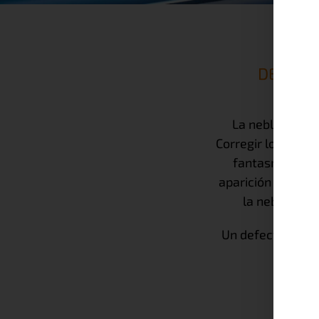
DETECC
La neblina blan
Corregir los prob
fantasma, ya q
aparición de la n
la neblina b
Un defecto crític