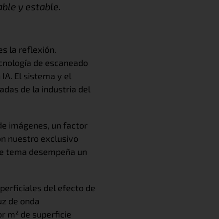
able y estable.
s la reflexión.
ecnología de escaneado
IA. El sistema y el
das de la industria del
de imágenes, un factor
on nuestro exclusivo
este tema desempeña un
erficiales del efecto de
uz de onda
r m² de superficie