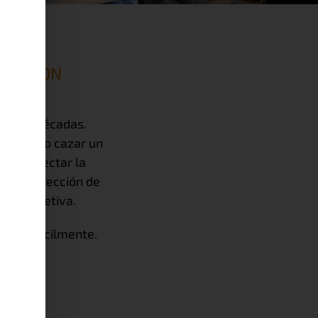
DOS CON
durante décadas.
poco como cazar un
eden afectar la
o, la detección de
al subjetiva.
isible fácilmente.