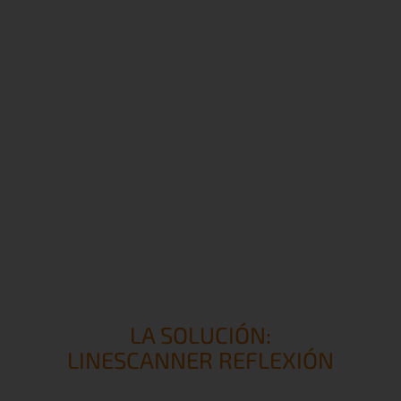
 el vidrio y aparece como una neblina blanca.
 que se forme una neblina blanca en el propio proceso
os del horno. Estos residuos provocan pequeños arañazos 
so, examine las superficies de los rodillos.
LA SOLUCIÓN:
LINESCANNER REFLEXIÓN