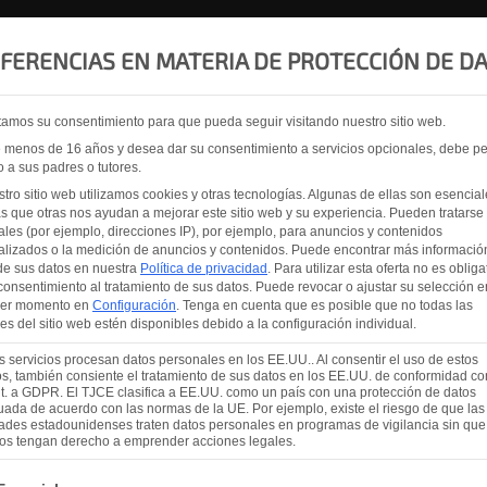
PRODUCTOS
SOBRE
SERVICIO
CONTÁC
FERENCIAS EN MATERIA DE PROTECCIÓN DE D
amos su consentimiento para que pueda seguir visitando nuestro sitio web.
e menos de 16 años y desea dar su consentimiento a servicios opcionales, debe pe
 a sus padres o tutores.
tro sitio web utilizamos cookies y otras tecnologías. Algunas de ellas son esencial
s que otras nos ayudan a mejorar este sitio web y su experiencia.
Pueden tratarse
les (por ejemplo, direcciones IP), por ejemplo, para anuncios y contenidos
lizados o la medición de anuncios y contenidos.
Puede encontrar más informació
de sus datos en nuestra
Política de privacidad
.
Para utilizar esta oferta no es obliga
consentimiento al tratamiento de sus datos.
Puede revocar o ajustar su selección e
ier momento en
Configuración
.
Tenga en cuenta que es posible que no todas las
es del sitio web estén disponibles debido a la configuración individual.
 servicios procesan datos personales en los EE.UU.. Al consentir el uso de estos
os, también consiente el tratamiento de sus datos en los EE.UU. de conformidad con
lit. a GDPR. El TJCE clasifica a EE.UU. como un país con una protección de datos
ada de acuerdo con las normas de la UE. Por ejemplo, existe el riesgo de que las
ades estadounidenses traten datos personales en programas de vigilancia sin que
os tengan derecho a emprender acciones legales.
tinuación se enumeran los grupos de servicios para los qu