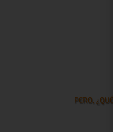
PERO, ¿QUÉ ES 
Zonas empañadas o raya
también llamadas "efe