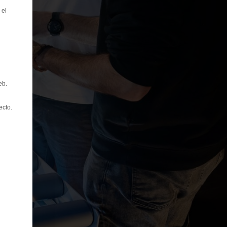
 el
eb.
ecto.