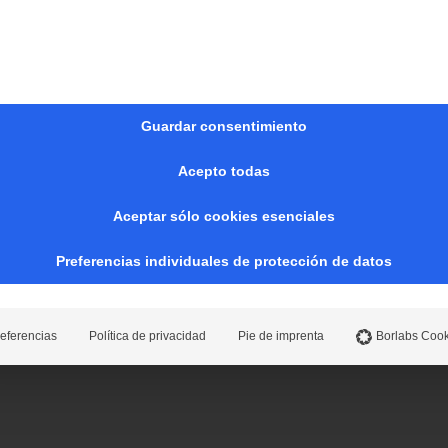
mancha alargada en el centro del cristal.
r cerca de los bordes, las esquinas o incluso
Guardar consentimiento
ficiales. Una cuestión puramente estética.
Acepto todas
NEBLINA BLANCA?
Aceptar sólo cookies esenciales
Preferencias individuales de protección de datos
s de turbidez blanca se producen durante los procesos
eferencias
Política de privacidad
Pie de imprenta
Borlabs Cook
 aparecen como resultado del propio templado. La mayo
 vidrio generado por el proceso de esmerilado de los b
procesado en la lavadora. Sin embargo, si el agua no se 
ecircular, crea una fina capa de polvo sobre el vidrio.