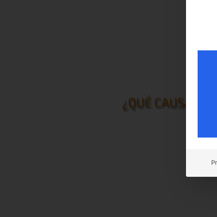
Se suele ver como una 
También puede aparece
por todo el cristal.
Fenómeno sin normas o
¿QUÉ CAUSA LA 
Preprocesamiento
Hasta 80% de problema
Pr
Sólo alrededor de 20%
no es más que polvo de
lavarse del vidrio pre
antemano y empieza a r