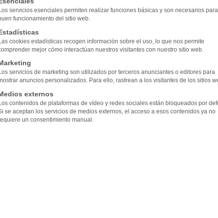
Esenciales
Los servicios esenciales permiten realizar funciones básicas y son necesarios para
buen funcionamiento del sitio web.
Estadísticas
Las cookies estadísticas recogen información sobre el uso, lo que nos permite
comprender mejor cómo interactúan nuestros visitantes con nuestro sitio web.
Marketing
Los servicios de marketing son utilizados por terceros anunciantes o editores para
mostrar anuncios personalizados. Para ello, rastrean a los visitantes de los sitios w
Medios externos
Los contenidos de plataformas de vídeo y redes sociales están bloqueados por def
Si se aceptan los servicios de medios externos, el acceso a esos contenidos ya no
requiere un consentimiento manual.