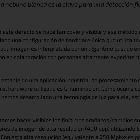
la neblina blanca es la clave para una detección fi
este defecto se hace tan obvio y visible y ese método e
llado una configuración de hardware única que utiliza t
Cada imagen es interpretada por un algoritmo basado en 
on en colaboración con personas altamente experimenta
 estable de una aplicación industrial de procesamiento 
 el hardware utilizado es la iluminación. Como ocurre c
e hemos desarrollado una tecnología de luz paralela, 
tamos hacer visibles los finísimos arañazos/cambios sup
res de imagen de alta resolución (400 ppp) utilizando l
on esta alta resolución (equivalente a 250 Mpíxeles po