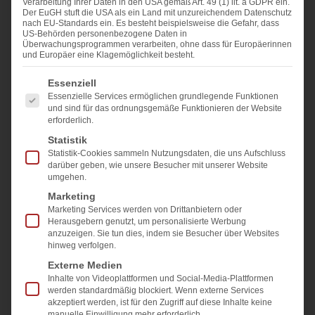
Verarbeitung Ihrer Daten in den USA gemäß Art. 49 (1) lit. a GDPR ein.
Der EuGH stuft die USA als ein Land mit unzureichendem Datenschutz
nach EU-Standards ein. Es besteht beispielsweise die Gefahr, dass
US-Behörden personenbezogene Daten in
Überwachungsprogrammen verarbeiten, ohne dass für Europäerinnen
und Europäer eine Klagemöglichkeit besteht.
Es folgt eine Liste der Service-Gruppen, für die eine E
Essenziell
Hochwertige Verglasungen erfordern hochwertige
Essenzielle Services ermöglichen grundlegende Funktionen
und sind für das ordnungsgemäße Funktionieren der Website
Systeme zur Qualitätskontrolle von Glas.
erforderlich.
Statistik
Saint-Gobain Hasselt, ehemals Boermans in
Statistik-Cookies sammeln Nutzungsdaten, die uns Aufschluss
darüber geben, wie unsere Besucher mit unserer Website
Kuringen / Belgien, produziert und verkauft
umgehen.
Doppel- und Dreifachverglasungseinheiten für
Marketing
Zwecke wie Schallschutz, Sicherheit und
Marketing Services werden von Drittanbietern oder
Herausgebern genutzt, um personalisierte Werbung
Sonnenschutz. Darüber hinaus bietet Saint-Gobain
anzuzeigen. Sie tun dies, indem sie Besucher über Websites
Hasselt innovative Glaslösungen für alle Wohn-
hinweg verfolgen.
und Arbeitsumgebungen, in denen Komfort und
Externe Medien
Inhalte von Videoplattformen und Social-Media-Plattformen
Sicherheit von größter Bedeutung sind.
werden standardmäßig blockiert. Wenn externe Services
akzeptiert werden, ist für den Zugriff auf diese Inhalte keine
manuelle Einwilligung mehr erforderlich.