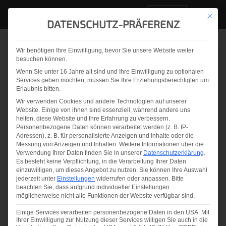
DE
Mit die
DATENSCHUTZ-PRÄFERENZ
Wir benötigen Ihre Einwilligung, bevor Sie unsere Website weiter
Zurück zur Übersicht
besuchen können.
Wenn Sie unter 16 Jahre alt sind und Ihre Einwilligung zu optionalen
Saint-Gobain Hasselt
Services geben möchten, müssen Sie Ihre Erziehungsberechtigten um
Erlaubnis bitten.
nutzt LineScanner zur
Wir verwenden Cookies und andere Technologien auf unserer
Website. Einige von ihnen sind essenziell, während andere uns
Qualitätskontrolle von
helfen, diese Website und Ihre Erfahrung zu verbessern.
Personenbezogene Daten können verarbeitet werden (z. B. IP-
Glas
Adressen), z. B. für personalisierte Anzeigen und Inhalte oder die
Messung von Anzeigen und Inhalten.
Weitere Informationen über die
Verwendung Ihrer Daten finden Sie in unserer
Datenschutzerklärung
.
Es besteht keine Verpflichtung, in die Verarbeitung Ihrer Daten
einzuwilligen, um dieses Angebot zu nutzen.
Sie können Ihre Auswahl
2020.10.09
jederzeit unter
Einstellungen
widerrufen oder anpassen.
Bitte
Eveline Kolleth
beachten Sie, dass aufgrund individueller Einstellungen
möglicherweise nicht alle Funktionen der Website verfügbar sind.
Teilen & liken Sie uns auf
Einige Services verarbeiten personenbezogene Daten in den USA. Mit
Ihrer Einwilligung zur Nutzung dieser Services willigen Sie auch in die