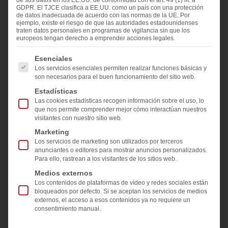
de sus datos en los EE.UU. de conformidad con el art. 49 (1) lit. a
GDPR. El TJCE clasifica a EE.UU. como un país con una protección
de datos inadecuada de acuerdo con las normas de la UE. Por
ejemplo, existe el riesgo de que las autoridades estadounidenses
traten datos personales en programas de vigilancia sin que los
europeos tengan derecho a emprender acciones legales.
Next
A continuación se enumeran los grupos de servicios pa
Esenciales
Los servicios esenciales permiten realizar funciones básicas y
son necesarios para el buen funcionamiento del sitio web.
Estadísticas
Las cookies estadísticas recogen información sobre el uso, lo
que nos permite comprender mejor cómo interactúan nuestros
visitantes con nuestro sitio web.
Marketing
Los servicios de marketing son utilizados por terceros
anunciantes o editores para mostrar anuncios personalizados.
Para ello, rastrean a los visitantes de los sitios web.
2024.11.05
Medios externos
Eveline Kolleth
Los contenidos de plataformas de vídeo y redes sociales están
bloqueados por defecto. Si se aceptan los servicios de medios
externos, el acceso a esos contenidos ya no requiere un
Compartir y me gusta en
consentimiento manual.