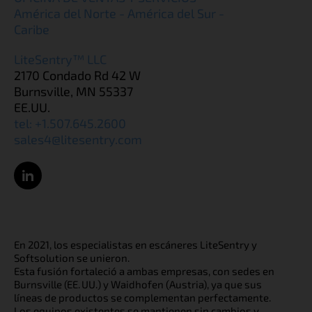
América del Norte - América del Sur -
Caribe
LiteSentry™ LLC
2170 Condado Rd 42 W
Burnsville, MN 55337
EE.UU.
tel: +1.507.645.2600
sales4@litesentry.com
En 2021, los especialistas en escáneres LiteSentry y
Softsolution se unieron.
Esta fusión fortaleció a ambas empresas, con sedes en
Burnsville (EE. UU.) y Waidhofen (Austria), ya que sus
líneas de productos se complementan perfectamente.
Los equipos existentes se mantienen sin cambios y