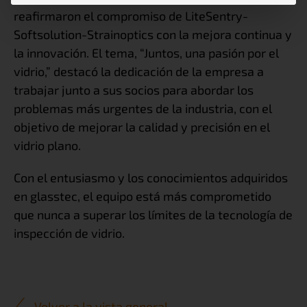
reafirmaron el compromiso de LiteSentry-
Softsolution-Strainoptics con la mejora continua y
la innovación. El tema,
“Juntos, una pasión por el
vidrio,”
destacó la dedicación de la empresa a
trabajar junto a sus socios para abordar los
problemas más urgentes de la industria, con el
objetivo de mejorar la calidad y precisión en el
vidrio plano.
Con el entusiasmo y los conocimientos adquiridos
en glasstec, el equipo está más comprometido
que nunca a superar los límites de la tecnología de
inspección de vidrio.
Volver a la vista general