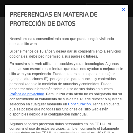
ES
Este bo
PREFERENCIAS EN MATERIA DE
PROTECCIÓN DE DATOS
Volver a la vista general
Necesitamos su consentimiento para que pueda seguir visitando
nuestro sitio web.
Juntos, pasión por el
Si tiene menos de 16 años y desea dar su consentimiento a servicios
vidrio: LiteSentry-
opcionales, debe pedir permiso a sus padres o tutores.
En nuestro sitio web utilizamos cookies y otras tecnologías. Algunas
Softsolution-
de ellas son esenciales, mientras que otras nos ayudan a mejorar este
sitio web y su experiencia.
Pueden tratarse datos personales (por
Strainoptics brilla en
ejemplo, direcciones IP), por ejemplo, para anuncios y contenidos
personalizados o la medición de anuncios y contenidos.
Puede
glasstec 2024
encontrar más información sobre el uso de sus datos en nuestra
Política de privacidad
.
Para utilizar esta oferta no es obligatorio dar su
consentimiento al tratamiento de sus datos.
Puede revocar o ajustar su
selección en cualquier momento en
Configuración
.
Tenga en cuenta
que es posible que no todas las funciones del sitio web estén
disponibles debido a la configuración individual.
Algunos servicios procesan datos personales en los EE.UU.. Al
consentir el uso de estos servicios, también consiente el tratamiento