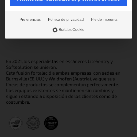
EE.UU.
tel: +1.507.645.2600
sales4@litesentry.com
Preferencias
Política de privacidad
Pie de imprenta
Borlabs Cookie
En 2021, los especialistas en escáneres LiteSentry y
Softsolution se unieron.
Esta fusión fortaleció a ambas empresas, con sedes en
Burnsville (EE. UU.) y Waidhofen (Austria), ya que sus
líneas de productos se complementan perfectamente.
Los equipos existentes se mantienen sin cambios y
siguen estando a disposición de los clientes como de
costumbre.