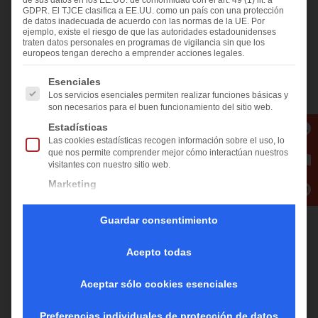
de sus datos en los EE.UU. de conformidad con el art. 49 (1) lit. a
Oriente Medio - África
GDPR. El TJCE clasifica a EE.UU. como un país con una protección
de datos inadecuada de acuerdo con las normas de la UE. Por
ejemplo, existe el riesgo de que las autoridades estadounidenses
Softsolution GmbH
traten datos personales en programas de vigilancia sin que los
Im Vogelsang 18
europeos tengan derecho a emprender acciones legales.
3340 Waidhofen/Ybbs
A continuación se enumeran los grupos de servicios pa
Esenciales
Austria
Los servicios esenciales permiten realizar funciones básicas y
tel.: +43 7442 53988
son necesarios para el buen funcionamiento del sitio web.
sales@softsolution.at
Estadísticas
Las cookies estadísticas recogen información sobre el uso, lo
que nos permite comprender mejor cómo interactúan nuestros
visitantes con nuestro sitio web.
Marketing
Los servicios de marketing son utilizados por terceros
OFICINA DE VENTAS Y SERVICIOS
anunciantes o editores para mostrar anuncios personalizados.
Guardar consentimiento
América del Norte - América del Sur -
Para ello, rastrean a los visitantes de los sitios web.
Caribe
Medios externos
Acepto todas
Los contenidos de plataformas de vídeo y redes sociales están
bloqueados por defecto. Si se aceptan los servicios de medios
LiteSentry™ LLC
externos, el acceso a esos contenidos ya no requiere un
Aceptar sólo cookies esenciales
2170 Condado Rd 42 W
consentimiento manual.
Burnsville, MN 55337
Preferencias individuales de protección de datos