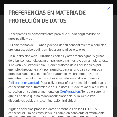
ES
Este bo
PREFERENCIAS EN MATERIA DE
PROTECCIÓN DE DATOS
GRACIAS POR ENVIAR EL
Necesitamos su consentimiento para que pueda seguir visitando
nuestro sitio web.
FORMULARIO.
Si tiene menos de 16 años y desea dar su consentimiento a servicios
opcionales, debe pedir permiso a sus padres o tutores.
Nuestro equipo de ventas se pondrá en contacto
En nuestro sitio web utilizamos cookies y otras tecnologías. Algunas
de ellas son esenciales, mientras que otras nos ayudan a mejorar este
con usted en breve.
sitio web y su experiencia.
Pueden tratarse datos personales (por
ejemplo, direcciones IP), por ejemplo, para anuncios y contenidos
personalizados o la medición de anuncios y contenidos.
Puede
encontrar más información sobre el uso de sus datos en nuestra
Política de privacidad
.
Para utilizar esta oferta no es obligatorio dar su
consentimiento al tratamiento de sus datos.
Puede revocar o ajustar su
selección en cualquier momento en
Configuración
.
Tenga en cuenta
que es posible que no todas las funciones del sitio web estén
disponibles debido a la configuración individual.
OFICINA DE VENTAS Y SERVICIOS
Algunos servicios procesan datos personales en los EE.UU.. Al
Europa - Asia - Oceanía -
consentir el uso de estos servicios, también consiente el tratamiento