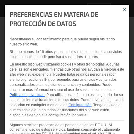
ES
Este bo
PREFERENCIAS EN MATERIA DE
PROTECCIÓN DE DATOS
Volver a la vista general
Necesitamos su consentimiento para que pueda seguir visitando
nuestro sitio web.
El mayor LineScanner
Si tiene menos de 16 años y desea dar su consentimiento a servicios
establece nuevos
opcionales, debe pedir permiso a sus padres o tutores.
En nuestro sitio web utilizamos cookies y otras tecnologías. Algunas
estándares para el
de ellas son esenciales, mientras que otras nos ayudan a mejorar este
sitio web y su experiencia.
Pueden tratarse datos personales (por
control de calidad del
ejemplo, direcciones IP), por ejemplo, para anuncios y contenidos
personalizados o la medición de anuncios y contenidos.
Puede
vidrio
encontrar más información sobre el uso de sus datos en nuestra
Política de privacidad
.
Para utilizar esta oferta no es obligatorio dar su
consentimiento al tratamiento de sus datos.
Puede revocar o ajustar su
selección en cualquier momento en
Configuración
.
Tenga en cuenta
que es posible que no todas las funciones del sitio web estén
2023.04.17
disponibles debido a la configuración individual.
Eveline Kolleth
Algunos servicios procesan datos personales en los EE.UU.. Al
consentir el uso de estos servicios, también consiente el tratamiento