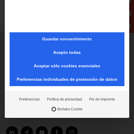
Volver a la vista general
Guardar consentimiento
Acepto todas
OFICINA DE VENTAS Y SERVICIOS
Europa - Asia - Oceanía -
Aceptar sólo cookies esenciales
Oriente Medio - África
Preferencias individuales de protección de datos
Softsolution GmbH
Im Vogelsang 18
3340 Waidhofen/Ybbs
Preferencias
Política de privacidad
Pie de imprenta
Austria
tel.: +43 7442 53988
Borlabs Cookie
sales@softsolution.at