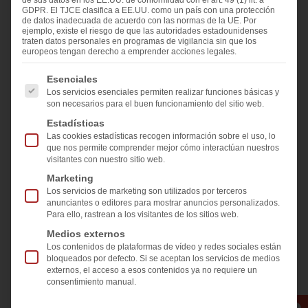
de sus datos en los EE.UU. de conformidad con el art. 49 (1) lit. a
Compartir y me gusta en
GDPR. El TJCE clasifica a EE.UU. como un país con una protección
de datos inadecuada de acuerdo con las normas de la UE. Por
ejemplo, existe el riesgo de que las autoridades estadounidenses
traten datos personales en programas de vigilancia sin que los
europeos tengan derecho a emprender acciones legales.
A continuación se enumeran los grupos de servicios pa
Esenciales
Los servicios esenciales permiten realizar funciones básicas y
son necesarios para el buen funcionamiento del sitio web.
Nuevas dimensiones y estándares se construyen
Estadísticas
en la ubicación de Waidhofen/Ybbs.
Las cookies estadísticas recogen información sobre el uso, lo
que nos permite comprender mejor cómo interactúan nuestros
El equipo de Softsolution – LiteSentry está
visitantes con nuestro sitio web.
construyendo actualmente, por mucho, el
Marketing
LineScanner más grande para un cliente europeo.
Los servicios de marketing son utilizados por terceros
anunciantes o editores para mostrar anuncios personalizados.
Para ello, rastrean a los visitantes de los sitios web.
Con una longitud notable de 5100 mm, el escáner
Medios externos
horizontal demuestra una escala sin precedentes
Los contenidos de plataformas de vídeo y redes sociales están
bloqueados por defecto. Si se aceptan los servicios de medios
para la inspección automatizada de calidad del
externos, el acceso a esos contenidos ya no requiere un
vidrio.
consentimiento manual.