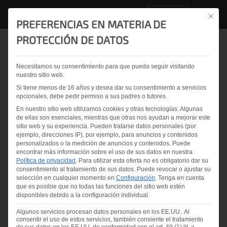
ES
Este bo
PREFERENCIAS EN MATERIA DE
PROTECCIÓN DE DATOS
Volver a la vista general
Necesitamos su consentimiento para que pueda seguir visitando
nuestro sitio web.
Egger Glas aumenta su
Si tiene menos de 16 años y desea dar su consentimiento a servicios
eficiencia: BowScanner
opcionales, debe pedir permiso a sus padres o tutores.
En nuestro sitio web utilizamos cookies y otras tecnologías. Algunas
lleva la calidad del vidrio
de ellas son esenciales, mientras que otras nos ayudan a mejorar este
sitio web y su experiencia.
Pueden tratarse datos personales (por
a nuevas cotas
ejemplo, direcciones IP), por ejemplo, para anuncios y contenidos
personalizados o la medición de anuncios y contenidos.
Puede
encontrar más información sobre el uso de sus datos en nuestra
Política de privacidad
.
Para utilizar esta oferta no es obligatorio dar su
consentimiento al tratamiento de sus datos.
Puede revocar o ajustar su
2025.02.21
selección en cualquier momento en
Configuración
.
Tenga en cuenta
Eva-Maria Kleinlehner
que es posible que no todas las funciones del sitio web estén
disponibles debido a la configuración individual.
Compartir y me gusta en
Algunos servicios procesan datos personales en los EE.UU.. Al
consentir el uso de estos servicios, también consiente el tratamiento