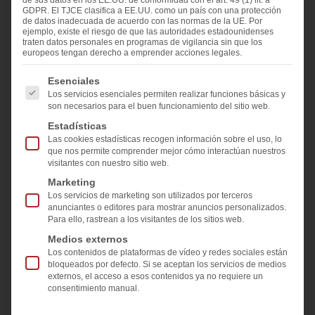
de sus datos en los EE.UU. de conformidad con el art. 49 (1) lit. a
GDPR. El TJCE clasifica a EE.UU. como un país con una protección
de datos inadecuada de acuerdo con las normas de la UE. Por
ejemplo, existe el riesgo de que las autoridades estadounidenses
traten datos personales en programas de vigilancia sin que los
europeos tengan derecho a emprender acciones legales.
A continuación se enumeran los grupos de servicios pa
Esenciales
Los servicios esenciales permiten realizar funciones básicas y
Egger Glas GmbH, un reconocido procesador de
son necesarios para el buen funcionamiento del sitio web.
vidrio, se enfrentó al reto de optimizar aún más la
Estadísticas
eficiencia en los sistemas de clasificación y
Las cookies estadísticas recogen información sobre el uso, lo
que nos permite comprender mejor cómo interactúan nuestros
almacenamiento intermedio, así como en la
visitantes con nuestro sitio web.
producción de vidrio aislante. Además, el objetivo
Marketing
era aumentar aún más la calidad de las unidades
Los servicios de marketing son utilizados por terceros
anunciantes o editores para mostrar anuncios personalizados.
de vidrio aislante.
Para ello, rastrean a los visitantes de los sitios web.
Medios externos
Solución precisa con BowScanner
Los contenidos de plataformas de vídeo y redes sociales están
bloqueados por defecto. Si se aceptan los servicios de medios
externos, el acceso a esos contenidos ya no requiere un
Una deflexión total excesiva del vidrio suele
consentimiento manual.
causar defectos en los pasos de trabajo