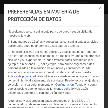
ES
Este bo
PREFERENCIAS EN MATERIA DE
PROTECCIÓN DE DATOS
Volver a la vista general
Necesitamos su consentimiento para que pueda seguir visitando
nuestro sitio web.
Precision Glass
Si tiene menos de 16 años y desea dar su consentimiento a servicios
Industries refuerza el
opcionales, debe pedir permiso a sus padres o tutores.
En nuestro sitio web utilizamos cookies y otras tecnologías. Algunas
control de calidad con
de ellas son esenciales, mientras que otras nos ayudan a mejorar este
sitio web y su experiencia.
Pueden tratarse datos personales (por
los nuevos LineScanner y
ejemplo, direcciones IP), por ejemplo, para anuncios y contenidos
personalizados o la medición de anuncios y contenidos.
Puede
Osprey Complete
encontrar más información sobre el uso de sus datos en nuestra
Política de privacidad
.
Para utilizar esta oferta no es obligatorio dar su
consentimiento al tratamiento de sus datos.
Puede revocar o ajustar su
selección en cualquier momento en
Configuración
.
Tenga en cuenta
que es posible que no todas las funciones del sitio web estén
disponibles debido a la configuración individual.
Algunos servicios procesan datos personales en los EE.UU.. Al
2026.07.06
consentir el uso de estos servicios, también consiente el tratamiento