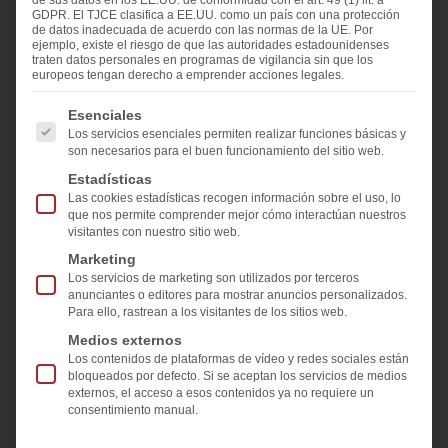
de sus datos en los EE.UU. de conformidad con el art. 49 (1) lit. a
Eva-Maria Kleinlehner
GDPR. El TJCE clasifica a EE.UU. como un país con una protección
de datos inadecuada de acuerdo con las normas de la UE. Por
ejemplo, existe el riesgo de que las autoridades estadounidenses
Compartir y me gusta en
traten datos personales en programas de vigilancia sin que los
europeos tengan derecho a emprender acciones legales.
A continuación se enumeran los grupos de servicios pa
Esenciales
Los servicios esenciales permiten realizar funciones básicas y
son necesarios para el buen funcionamiento del sitio web.
Estadísticas
Las cookies estadísticas recogen información sobre el uso, lo
El sexto
Softsolution LineScanner y el
que nos permite comprender mejor cómo interactúan nuestros
visitantes con nuestro sitio web.
primer LiteSentry Osprey
Marketing
representan una importante
Los servicios de marketing son utilizados por terceros
inversión en aseguramiento de la
anunciantes o editores para mostrar anuncios personalizados.
Para ello, rastrean a los visitantes de los sitios web.
calidad de siguiente nivel en la nueva
Medios externos
línea de templado
.
Los contenidos de plataformas de vídeo y redes sociales están
bloqueados por defecto. Si se aceptan los servicios de medios
externos, el acceso a esos contenidos ya no requiere un
[Houston, TX] — Precision Glass Industries ha dado
consentimiento manual.
un paso más en su misión de ofrecer calidad sin