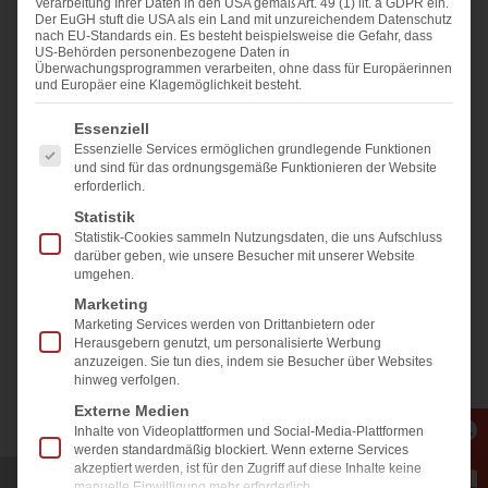
Verarbeitung Ihrer Daten in den USA gemäß Art. 49 (1) lit. a GDPR ein.
Schaltfläche unten. Bitte beachten Sie, dass
Der EuGH stuft die USA als ein Land mit unzureichendem Datenschutz
dabei Daten an Drittanbieter weitergegeben
nach EU-Standards ein. Es besteht beispielsweise die Gefahr, dass
werden.
US-Behörden personenbezogene Daten in
Mehr Informationen
Überwachungsprogrammen verarbeiten, ohne dass für Europäerinnen
und Europäer eine Klagemöglichkeit besteht.
Inhalt entsperren
2026.06.02
Es folgt eine Liste der Service-Gruppen, für die eine E
Essenziell
Eva-Maria Kleinlehner
Essenzielle Services ermöglichen grundlegende Funktionen
Erforderlichen Service akzeptieren
und sind für das ordnungsgemäße Funktionieren der Website
und Inhalte entsperren
erforderlich.
Teilen & liken Sie uns auf
Statistik
Statistik-Cookies sammeln Nutzungsdaten, die uns Aufschluss
darüber geben, wie unsere Besucher mit unserer Website
umgehen.
Marketing
Marketing Services werden von Drittanbietern oder
Herausgebern genutzt, um personalisierte Werbung
anzuzeigen. Sie tun dies, indem sie Besucher über Websites
hinweg verfolgen.
Externe Medien
Zurück zur Übersicht
Inhalte von Videoplattformen und Social-Media-Plattformen
werden standardmäßig blockiert. Wenn externe Services
akzeptiert werden, ist für den Zugriff auf diese Inhalte keine
manuelle Einwilligung mehr erforderlich.