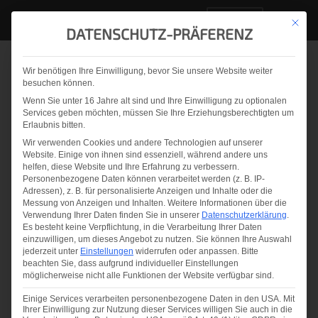
DE
Mit die
DATENSCHUTZ-PRÄFERENZ
Wir benötigen Ihre Einwilligung, bevor Sie unsere Website weiter
Zurück zur Übersicht
besuchen können.
Wenn Sie unter 16 Jahre alt sind und Ihre Einwilligung zu optionalen
Osprey®25 –
Services geben möchten, müssen Sie Ihre Erziehungsberechtigten um
Erlaubnis bitten.
Oberflächenqualität &
Wir verwenden Cookies und andere Technologien auf unserer
Website. Einige von ihnen sind essenziell, während andere uns
automatisierte
helfen, diese Website und Ihre Erfahrung zu verbessern.
Personenbezogene Daten können verarbeitet werden (z. B. IP-
Inspektion
Adressen), z. B. für personalisierte Anzeigen und Inhalte oder die
Messung von Anzeigen und Inhalten.
Weitere Informationen über die
Verwendung Ihrer Daten finden Sie in unserer
Datenschutzerklärung
.
Es besteht keine Verpflichtung, in die Verarbeitung Ihrer Daten
einzuwilligen, um dieses Angebot zu nutzen.
Sie können Ihre Auswahl
jederzeit unter
Einstellungen
widerrufen oder anpassen.
Bitte
beachten Sie, dass aufgrund individueller Einstellungen
möglicherweise nicht alle Funktionen der Website verfügbar sind.
Sie sehen gerade einen Platzhalterinhalt
von
YouTube
. Um auf den eigentlichen
Einige Services verarbeiten personenbezogene Daten in den USA. Mit
Inhalt zuzugreifen, klicken Sie auf die
Ihrer Einwilligung zur Nutzung dieser Services willigen Sie auch in die