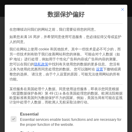
CN
该按钮用
数据保护偏好
新闻和白皮书
在您继续访问我们的网站之前，我们需要征得您的同意。
如果您未满 16 周岁，并希望同意使用可选服务，您必须征得父母或监护
搜索按钮
搜
人的同意。
索：
我们在网站上使用 cookie 和其他技术。其中一些技术是必不可少的，而
另一些技术则有助于我们改善网站和您的体验。
可能会对个人数据（如
IP 地址）进行处理，例如用于个性化广告和内容或广告和内容的测量。
您可以在我们的
隐私政策
中找到有关使用您的数据的更多信息。
您没有
义务为使用此优惠而同意处理您的数据。
您可以随时在
设置
下撤销或调
整您的选择。
请注意，由于个人设置的原因，可能无法使用网站的所有
功能。
某些服务在美国处理个人数据。同意使用这些服务，即表示您同意根据
《欧盟数据保护条例》第 49 (1) a 条在美国处理您的数据。欧洲法院根据
全部
欧盟标准将美国列为数据保护不力的国家。例如，美国当局有可能在监视
计划中处理个人数据，而欧洲人无权采取法律行动。
以下是可以同意的服务组列表。第一个服务组是必要的，不
新闻
Essential
Essential services enable basic functions and are necessary for
the proper function of the website.
新闻