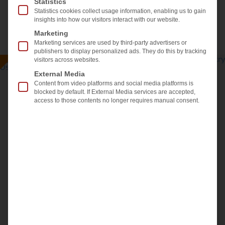
Statistics
Statistics cookies collect usage information, enabling us to gain
insights into how our visitors interact with our website.
白皮书
Marketing
Marketing services are used by third-party advertisers or
publishers to display personalized ads. They do this by tracking
visitors across websites.
External Media
2026年7月6日
Content from video platforms and social media platforms is
blocked by default. If External Media services are accepted,
精密玻璃工业通过新型LineScanner和
access to those contents no longer requires manual consent.
Osprey Complete加强质量控制
第六台Softsolution LineScanner和第一台
LiteSentry Osprey标志着在下一代质量保证方面的
重要投资 […]
更多信息