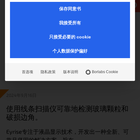
SEMCOGLAS：开创自动化玻璃质量的先
保存同意书
河
我接受所有
在这个时代，自动化流程越来越重要，从而减少了
只接受必要的 cookie
人工[......］
个人数据保护偏好
更多信息
首选项
隐私政策
版本说明
Borlabs Cookie
2024年9月16日
使用线条扫描仪可靠地检测玻璃颗粒和
破损边角。
Eyrise专注于液晶显示技术，开发出一种全新、可
靠且坚固的解决方案，旨在……