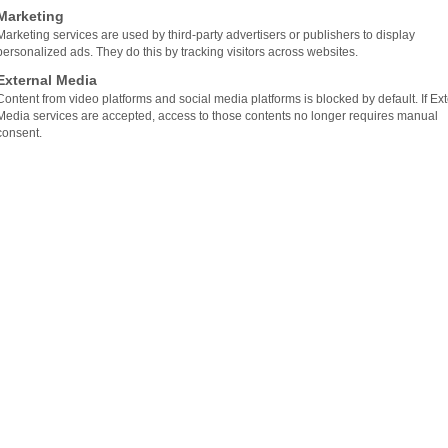
Marketing
Marketing services are used by third-party advertisers or publishers to display
personalized ads. They do this by tracking visitors across websites.
External Media
Content from video platforms and social media platforms is blocked by default. If Ex
Media services are accepted, access to those contents no longer requires manual
consent.
行业的中小企业中扮演着越来越重要的角
业的核心议题。自动化的扩展、数字化程度
为重要。Flachglas Sachsen和
Scanner扫描仪让操作员的日常工作更加轻松，并
可追溯性。
glas Sachsen的主生产线上又集成了三台