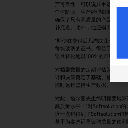
产可靠性，可以说几乎达到100
任何阶段，生产经理都能获得关于
确保了只有高质量的产品才能离
补充道。此外，他还指出，客户
“即使在交付后几周或几个月遇
每块玻璃的证书。得益于连接的
速且轻松地以100%的准确度提
对档案数据的定期评估为高层管
计和决策奠定了基础。通过Line
随时远程监控生产数据。
对此，塔尔曼先生简明扼要地评
高质量水平！”对Softsolutio
这一点也得到了Softsolution
基于为客户记录玻璃质量的便利