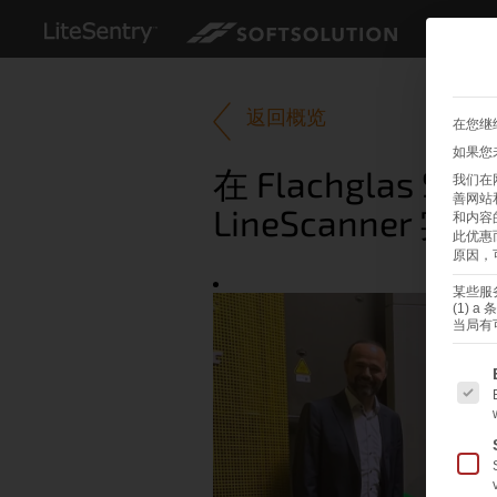
//
返回概览
在您继
如果您
在 Flachglas Sac
我们在
善网站
LineScanner
和内容
此优惠
原因，
某些服
(1)
当局有
以下