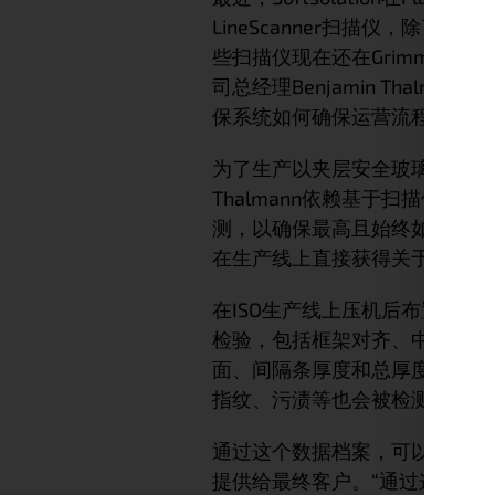
LineScanner扫描仪，除了自2
些扫描仪现在还在Grimma和Sü
司总经理Benjamin Thal
保系统如何确保运营流程的连续
为了生产以夹层安全玻璃（VSG）
Thalmann依赖基于扫描仪
测，以确保最高且始终如一的质量。
在生产线上直接获得关于表面状
在ISO生产线上压机后布置的三台新
检验，包括框架对齐、中梃布局
面、间隔条厚度和总厚度等结构
指纹、污渍等也会被检测并为每个
通过这个数据档案，可以随时、
提供给最终客户。“通过这一高