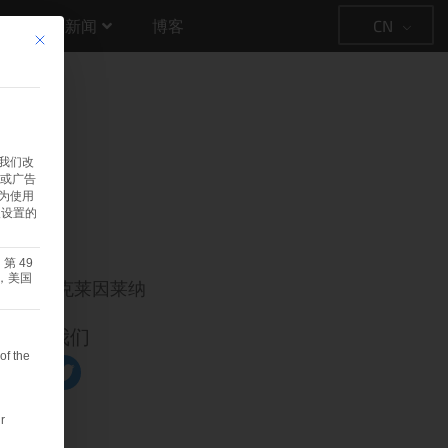
CN
式
新闻
博客
该按钮用于关闭对话。其功能与 只接受必要的 cookie 按钮相同。
于我们改
容或广告
为使用
人设置的
07.13
 49
，美国
玛利亚-克莱因莱纳
择。
并喜欢我们
of the
r