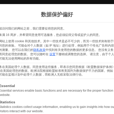
产品
关于
服务协议
联系方
数据保护偏好
续访问我们的网站之前，我们需要征得您的同意。
未满 16 周岁，并希望同意使用可选服务，您必须征得父母或监护人的同意。
hsen 和 Sülzfeld 使用
网站上使用 cookie 和其他技术。其中一些技术是必不可少的，而另一些技术则有助
和您的体验。
可能会对个人数据（如 IP 地址）进行处理，例如用于个性化广告和内
 实现连续可靠的交付
的测量。
您可以在我们的
隐私政策
中找到有关使用您的数据的更多信息。
您没有义务
而同意处理您的数据。
您可以随时在
设置
下撤销或调整您的选择。
请注意，由于个
可能无法使用网站的所有功能。
2023.
务在美国处理个人数据。同意使用这些服务，即表示您同意根据《欧盟数据保护条例》第
 a 条在美国处理您的数据。欧洲法院根据欧盟标准将美国列为数据保护不力的国家。例如
伊娃-
可能在监视计划中处理个人数据，而欧洲人无权采取法律行动。
是可以同意的服务组列表。第一个服务组是必要的，不能取消选
分享
Essential
Essential services enable basic functions and are necessary for the proper function 
website.
Statistics
Statistics cookies collect usage information, enabling us to gain insights into how ou
visitors interact with our website.