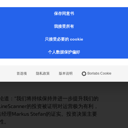
%的交付可靠性，”塔尔曼先生强调。在生产的
已生产ISO单元质量状态的反馈和确认。“这
保存同意书
开我们的生产线，”这位长期担任总经理的人
我接受所有
非常认可准时且规范的交付。
只接受必要的 cookie
到咨询或客户投诉时，我们仍然能够一键提供
数据档案，ISO单元的质量证书可以精确、快
个人数据保护偏好
供，”塔尔曼先生解释道。
理提供了深刻见解，并为公司未来的内部统
首选项
隐私政策
版本说明
Borlabs Cookie
Scanner的管理控制台，所有者或管理者可以
论道：“我们将持续保持并进一步提升我们的
n的LineScanner的投资被证明对运营极为有利，
销售经理Markus Stefan的证实。投资决策主要
性。